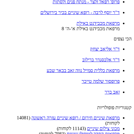
פרופ' רפאל זלצר - מנתח פנים ולסתות
ד"ר יוסף לרבה - רופא שיניים בכיר בירושלים
מרפאת מכבידנט באילת
מרפאת מכבידנט באילת א‘-ה‘ 8
הכי נצפים
ד''ר אליאב יצחק
ד"ר אלכסנדר ברילוב
מרפאת כללית סמייל נווה זאב בבאר שבע
פרופסור שלמה טייכר
זאב ברר
קטגוריות פופולריות
מרפאת שיניים חירום / רופא שיניים עזרה ראשונה
(14081
לקוחות)
מכוני צילום שיניים
(11143 לקוחות)
מרפאות הסדר לטיפולי שיניים
(7983 לקוחות)