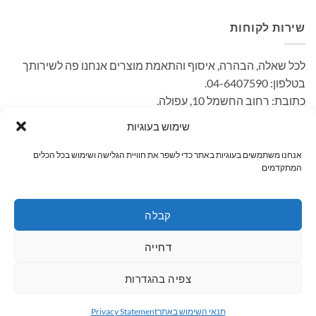
שירות לקוחות
לכל שאלה, הבהרה, איסוף והתאמת מוצרים אנחנו פה לשירותך
בטלפון: 04-6407590.
כתובת: רחוב החשמל 10, עפולה.
– קיימת אפשרות לאיסוף עצמי ללא עלות. בתאום מראש בימים
שימוש בעוגיות
א'-ה' בשעות הפעילות.
אנחנו משתמשים בעוגיות באתר כדי לשפר את חוויית הגלישה ושימוש בכל הכלים
המתקדמים
MasterCard
PayPal
Visa
קבלה
ראשי
קטגוריות
מחפשים מתנה / מוצר?
שרות לקוחות
דחייה
כל הזכויות שמורות 2026 ©
Wshop מבית אלטרנטיבלי
צפיה בהגדרות
תנאי השימוש באתר
Privacy Statement