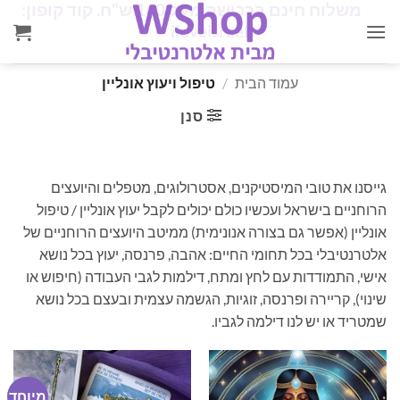
✨
משלוח חינם ברכישה מעל 160 ש"ח. קוד קופון:
Ski
✨
iloveisrael
t
conten
עמוד הבית
/
טיפול ויעוץ אונליין
סנן
גייסנו את טובי המיסטיקנים, אסטרולוגים, מטפלים והיועצים
הרוחניים בישראל ועכשיו כולם יכולים לקבל יעוץ אונליין / טיפול
אונליין (אפשר גם בצורה אנונימית) ממיטב היועצים הרוחניים של
אלטרנטיבלי בכל תחומי החיים: אהבה, פרנסה, יעוץ בכל נושא
אישי, התמודדות עם לחץ ומתח, דילמות לגבי העבודה (חיפוש או
שינוי), קריירה ופרנסה, זוגיות, הגשמה עצמית ובעצם בכל נושא
שמטריד או יש לנו דילמה לגביו.
מיוחד