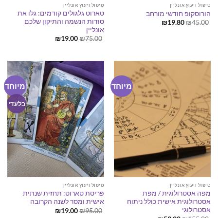
טיפול ויעוץ אונליין
טיפול ויעוץ אונליין
טארוט גלגולים קודמים: גלו את
הורוסקופ חודשי מורחב
סודות הנשמה והתיקון שלכם
המחיר
המחיר
₪
19.80
₪
45.00
המקורי
הנוכחי
אונליין
היה:
הוא:
המחיר
המחיר
₪
19.00
₪
75.00
₪19.80.
₪45.00.
המקורי
הנוכחי
היה:
הוא:
₪19.00.
₪75.00.
מיוחד
מיוחד
בלעדי
טיפול ויעוץ אונליין
טיפול ויעוץ אונליין
מפה אסטרולוגית / מפת
פריסת טארוט: תחזית שנתית
אסטרולוגית אישית כולל ניתוח
אישית ומסר לשנה הקרובה
אסטרולוגי
המחיר
המחיר
₪
19.00
₪
95.00
המקורי
הנוכחי