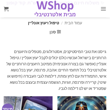
✨
משלוח חינם ברכישה מעל 160 ש"ח. קוד קופון:
Ski
✨
iloveisrael
t
conten
עמוד הבית
/
טיפול ויעוץ אונליין
סנן
גייסנו את טובי המיסטיקנים, אסטרולוגים, מטפלים והיועצים
הרוחניים בישראל ועכשיו כולם יכולים לקבל יעוץ אונליין / טיפול
אונליין (אפשר גם בצורה אנונימית) ממיטב היועצים הרוחניים של
אלטרנטיבלי בכל תחומי החיים: אהבה, פרנסה, יעוץ בכל נושא
אישי, התמודדות עם לחץ ומתח, דילמות לגבי העבודה (חיפוש או
שינוי), קריירה ופרנסה, זוגיות, הגשמה עצמית ובעצם בכל נושא
שמטריד או יש לנו דילמה לגביו.
מיוחד