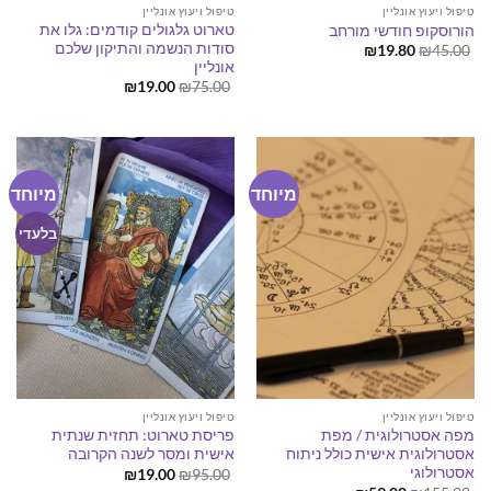
טיפול ויעוץ אונליין
טיפול ויעוץ אונליין
טארוט גלגולים קודמים: גלו את
הורוסקופ חודשי מורחב
סודות הנשמה והתיקון שלכם
המחיר
המחיר
₪
19.80
₪
45.00
המקורי
הנוכחי
אונליין
היה:
הוא:
המחיר
המחיר
₪
19.00
₪
75.00
₪19.80.
₪45.00.
המקורי
הנוכחי
היה:
הוא:
₪19.00.
₪75.00.
מיוחד
מיוחד
בלעדי
טיפול ויעוץ אונליין
טיפול ויעוץ אונליין
מפה אסטרולוגית / מפת
פריסת טארוט: תחזית שנתית
אסטרולוגית אישית כולל ניתוח
אישית ומסר לשנה הקרובה
אסטרולוגי
המחיר
המחיר
₪
19.00
₪
95.00
המקורי
הנוכחי