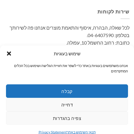
שירות לקוחות
לכל שאלה, הבהרה, איסוף והתאמת מוצרים אנחנו פה לשירותך
בטלפון: 04-6407590.
כתובת: רחוב החשמל 10, עפולה.
– קיימת אפשרות לאיסוף עצמי ללא עלות. בתאום מראש בימים
שימוש בעוגיות
א'-ה' בשעות הפעילות.
אנחנו משתמשים בעוגיות באתר כדי לשפר את חוויית הגלישה ושימוש בכל הכלים
המתקדמים
MasterCard
PayPal
Visa
קבלה
ראשי
קטגוריות
מחפשים מתנה / מוצר?
שרות לקוחות
דחייה
כל הזכויות שמורות 2026 ©
Wshop מבית אלטרנטיבלי
צפיה בהגדרות
תנאי השימוש באתר
Privacy Statement